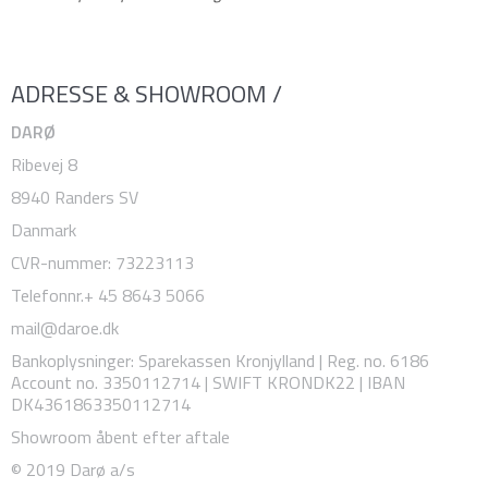
ADRESSE & SHOWROOM /
DARØ
Ribevej 8
8940 Randers SV
Danmark
CVR-nummer
:
73223113
Telefonnr.
+ 45 8643 5066
mail@daroe.dk
Bankoplysninger
:
Sparekassen Kronjylland | Reg. no. 6186
Account no. 3350112714 | SWIFT KRONDK22 | IBAN
DK4361863350112714
Showroom åbent efter aftale
© 2019 Darø a/s