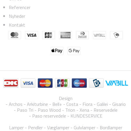
Referencer
Nyheder
Kontakt
Design
Archos
Arkiturbine
Bell+
Costa
Fiora
Galilei
Gisario
Paso Tri
Paso Wood
Trion
Xena
Reservedele
Paso reservedele
KUNDESERVICE
Lamper
Pendler
Væglamper
Gulvlamper
Bordlamper