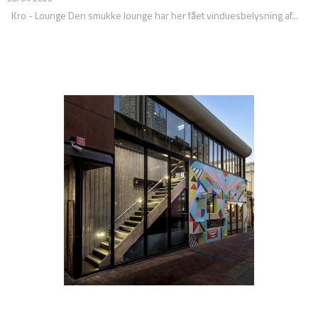
Kro - Lounge Den smukke lounge har her fået vinduesbelysning af...