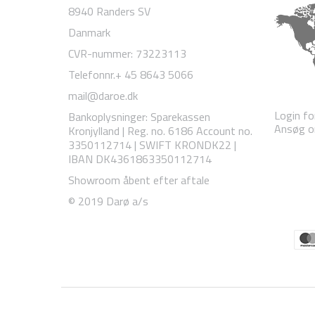
8940 Randers SV
Danmark
CVR-nummer
:
73223113
Telefonnr.
+ 45 8643 5066
mail@daroe.dk
Login fo
Bankoplysninger
:
Sparekassen
Ansøg om
Kronjylland | Reg. no. 6186 Account no.
3350112714 | SWIFT KRONDK22 |
IBAN DK4361863350112714
Showroom åbent efter aftale
© 2019 Darø a/s