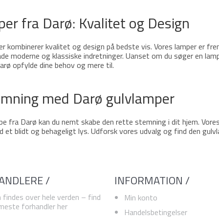
er fra Darø: Kvalitet og Design
r kombinerer kvalitet og design på bedste vis. Vores lamper er frem
åde moderne og klassiske indretninger. Uanset om du søger en lampe 
arø opfylde dine behov og mere til.
emning med Darø gulvlamper
e fra Darø kan du nemt skabe den rette stemning i dit hjem. Vores d
et blidt og behageligt lys. Udforsk vores udvalg og find den gulvla
ANDLERE /
INFORMATION /
 findes over hele verden – find
Min konto
este forhandler her
Handelsbetingelser