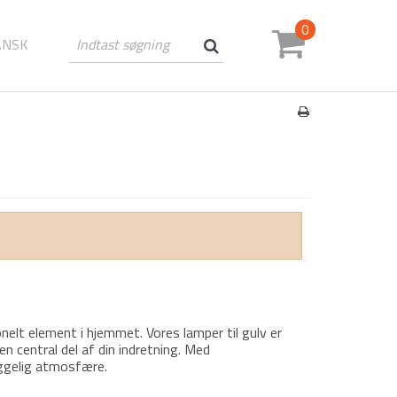
0
ANSK
lt element i hjemmet. Vores lamper til gulv er
n central del af din indretning. Med
hyggelig atmosfære.