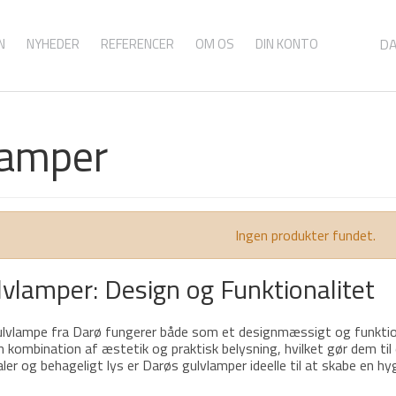
N
NYHEDER
REFERENCER
OM OS
DIN KONTO
D
lamper
Ingen produkter fundet.
vlamper: Design og Funktionalitet
lvlampe fra Darø fungerer både som et designmæssigt og funktione
kombination af æstetik og praktisk belysning, hvilket gør dem til e
ler og behageligt lys er Darøs gulvlamper ideelle til at skabe en 