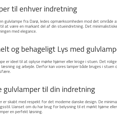
er til enhver indretning
r en gulvlampe fra Darø, ledes opmærksomheden mod det område af
til at være en markant del af din stueindretning. Det minimalistisk
tningen med elegance.
elt og behageligt Lys med gulvlamp
e er ideel til at oplyse mørke hjørner eller kroge i stuen. Det roli
l læsning og arbejde. Derfor kan vores lamper både bruges i stuen 
sfære.
gulvlamper til din indretning
r er skabt med respekt for det moderne danske design. De minimalis
gsstil. Uanset om du har brug for belysning til et mørkt hjørne eller
amper en perfekt løsning.