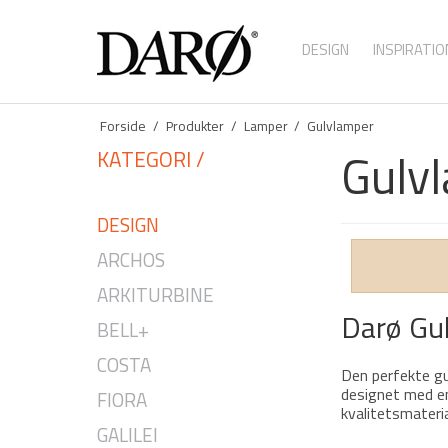
DESIGN
INSPIRATIO
Forside
/
Produkter
/
Lamper
/
Gulvlamper
Gulv
KATEGORI /
DESIGN
ARCHOS
ARKITURBINE
Darø Gul
BELL+
COSTA
Den perfekte gu
designet med en 
FIORA
kvalitetsmateria
GALILEI