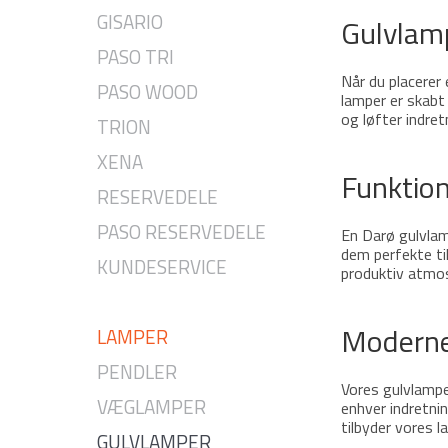
GISARIO
Gulvlamp
PASO TRI
Når du placere
PASO WOOD
lamper er skabt 
og løfter indre
TRION
XENA
Funktion
RESERVEDELE
PASO RESERVEDELE
En Darø gulvlamp
dem perfekte ti
KUNDESERVICE
produktiv atmo
Moderne 
LAMPER
PENDLER
Vores gulvlampe
VÆGLAMPER
enhver indretnin
tilbyder vores l
GULVLAMPER