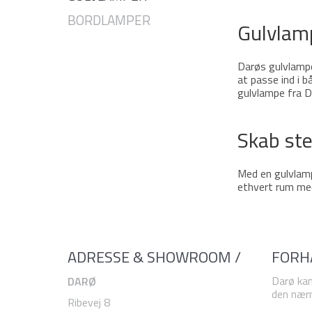
BORDLAMPER
Gulvlamp
Darøs gulvlampe
at passe ind i b
gulvlampe fra D
Skab st
Med en gulvlamp
ethvert rum med 
ADRESSE & SHOWROOM /
FORH
Darø kan
DARØ
den nærm
Ribevej 8