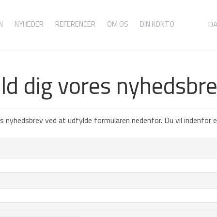
N
NYHEDER
REFERENCER
OM OS
DIN KONTO
D
d dig vores nyhedsbr
s nyhedsbrev ved at udfylde formularen nedenfor. Du vil indenfor 