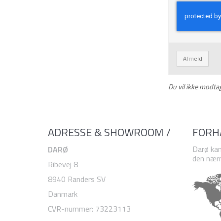
Afmeld
Du vil ikke modta
ADRESSE & SHOWROOM /
FORH
Darø kan
DARØ
den nærm
Ribevej 8
8940 Randers SV
Danmark
CVR-nummer
:
73223113