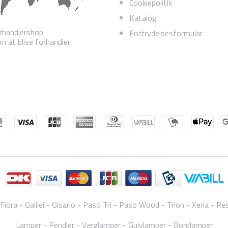
Cookiepolitik
Katalog
rhandlershop
Fortrydelsesformular
 at blive forhandler
Fiora
Galilei
Gisario
Paso Tri
Paso Wood
Trion
Xena
Res
Lamper
Pendler
Væglamper
Gulvlamper
Bordlamper