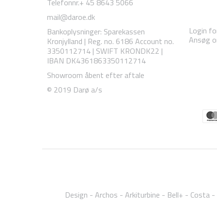
Telefonnr.
+ 45 8643 5066
mail@daroe.dk
Login fo
Bankoplysninger
:
Sparekassen
Ansøg om
Kronjylland | Reg. no. 6186 Account no.
3350112714 | SWIFT KRONDK22 |
IBAN DK4361863350112714
Showroom åbent efter aftale
© 2019 Darø a/s
Design
Archos
Arkiturbine
Bell+
Costa