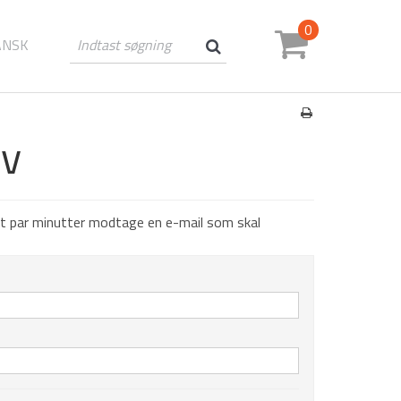
0
ANSK
ev
et par minutter modtage en e-mail som skal